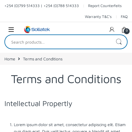
Skip to navigation
Skip to content
+254 (0)799 514333 | +254 (0)788 514333
Report Counterfeits
Warranty T&C’s
FAQ
0
Search for:
Home
Terms and Conditions
Terms and Conditions
Intellectual Propertly
Lorem ipsum dolor sit amet, consectetur adipiscing elit. Etiam
quis diam erat. Duis velit lectus, posuere a blandit sit amet,